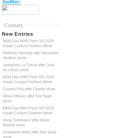
Contact
New Entries
B&W Day #466 Paris S/S 2020
Haute Couture Fashion Week
Mathilde Henning after Alexandre
Vauthier show
Joséphine Le Tutour after Julie
de Libran show
B&W Day #465 Paris S/S 2020
Haute Couture Fashion Week
Cosima Fritz after Chanel show
Olivia Ottosen after Elie Saab
show
B&W Day #464 Paris S/S 2020
Haute Couture Fashion Week
Alicja Tubilewicz after Alexis
Mabille show
Josephine Adam after Elie Saab
show