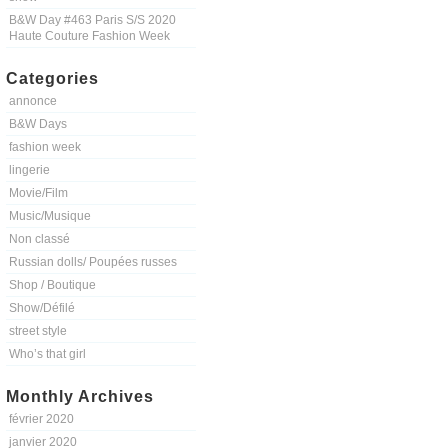
B&W Day #463 Paris S/S 2020
Haute Couture Fashion Week
Categories
annonce
B&W Days
fashion week
lingerie
Movie/Film
Music/Musique
Non classé
Russian dolls/ Poupées russes
Shop / Boutique
Show/Défilé
street style
Who’s that girl
Monthly Archives
février 2020
janvier 2020