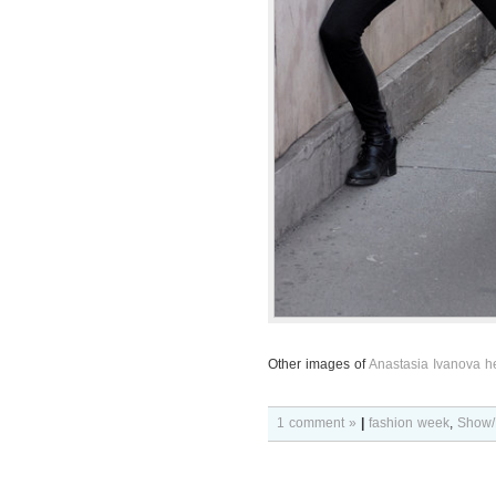
Other images of
Anastasia Ivanova h
1 comment »
|
fashion week
,
Show/