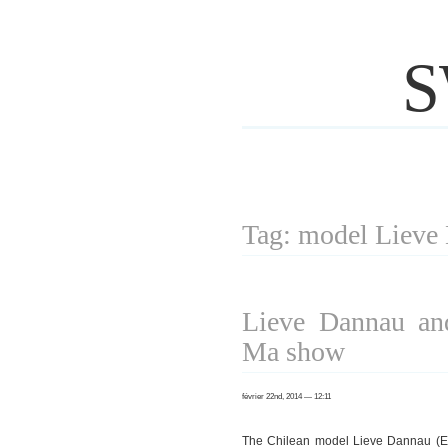
S
Tag: model Lieve
Lieve Dannau and
Ma show
février 22nd, 2014 — 12:11
The Chilean model Lieve Dannau (El