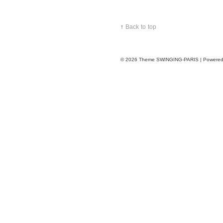
↑
Back to top
© 2026
Theme SWINGING-PARIS | Powere