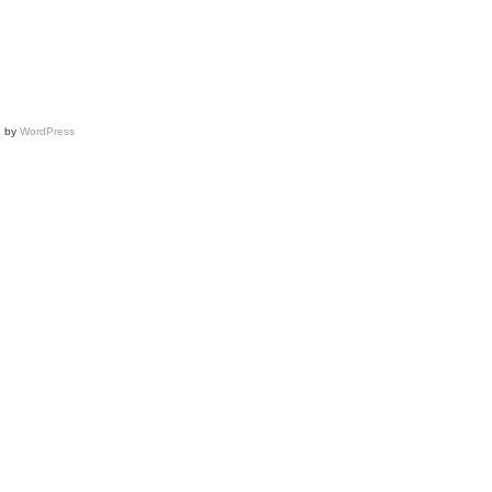
d by
WordPress