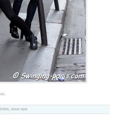
ere
.
Défilé
,
street style