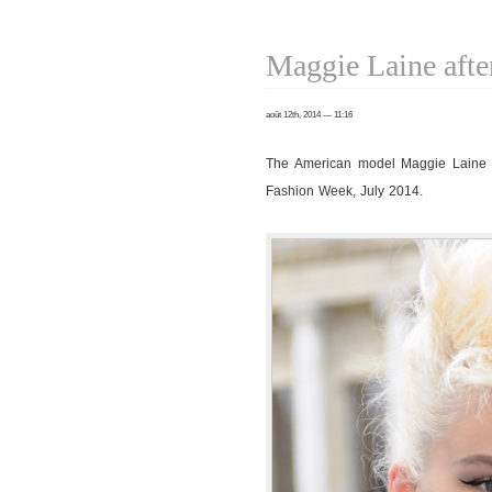
Laine
after
Maggie Laine aft
Bouchra
Jarrar
août 12th, 2014 — 11:16
show
The American model Maggie Laine 
Fashion Week, July 2014.