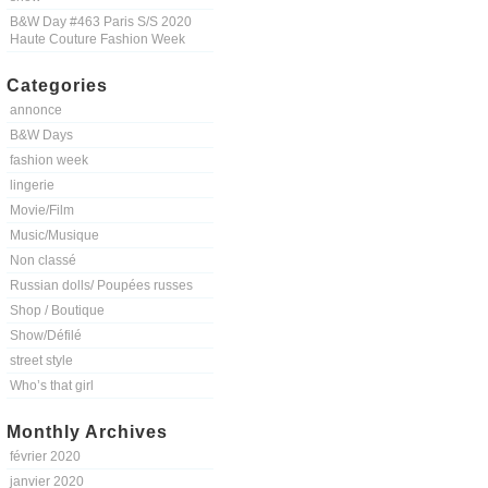
B&W Day #463 Paris S/S 2020
Haute Couture Fashion Week
Categories
annonce
B&W Days
fashion week
lingerie
Movie/Film
Music/Musique
Non classé
Russian dolls/ Poupées russes
Shop / Boutique
Show/Défilé
street style
Who’s that girl
Monthly Archives
février 2020
janvier 2020