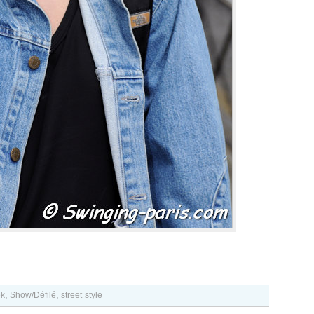
ek
,
Show/Défilé
,
street style