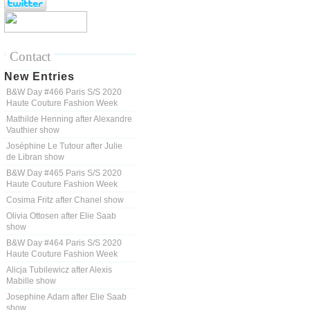
Contact
New Entries
B&W Day #466 Paris S/S 2020
Haute Couture Fashion Week
Mathilde Henning after Alexandre
Vauthier show
Joséphine Le Tutour after Julie
de Libran show
B&W Day #465 Paris S/S 2020
Haute Couture Fashion Week
Cosima Fritz after Chanel show
Olivia Ottosen after Elie Saab
show
B&W Day #464 Paris S/S 2020
Haute Couture Fashion Week
Alicja Tubilewicz after Alexis
Mabille show
Josephine Adam after Elie Saab
show