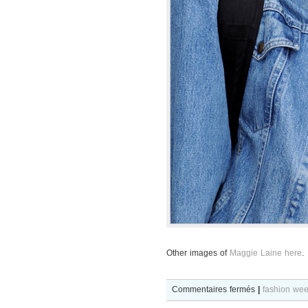
Other images of
Maggie Laine here
.
sur
Commentaires fermés
|
fashion we
Maggie