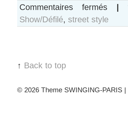
sur
Commentaires fermés
|
Maria
Show/Défilé
,
street style
Borges
after
Ulyana
Sergeenko
show
↑
Back to top
© 2026
Theme SWINGING-PARIS | 