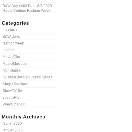
B&W Day #463 Paris S/S 2020
Haute Couture Fashion Week
Categories
annonce
B&W Days
fashion week
lingerie
Movie/Film
Music/Musique
Non classé
Russian dolls/ Poupées russes
Shop / Boutique
Show/Défilé
street style
Who’s that girl
Monthly Archives
février 2020
janvier 2020