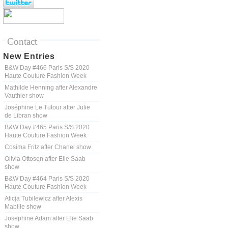
Contact
New Entries
B&W Day #466 Paris S/S 2020
Haute Couture Fashion Week
Mathilde Henning after Alexandre
Vauthier show
Joséphine Le Tutour after Julie
de Libran show
B&W Day #465 Paris S/S 2020
Haute Couture Fashion Week
Cosima Fritz after Chanel show
Olivia Ottosen after Elie Saab
show
B&W Day #464 Paris S/S 2020
Haute Couture Fashion Week
Alicja Tubilewicz after Alexis
Mabille show
Josephine Adam after Elie Saab
show