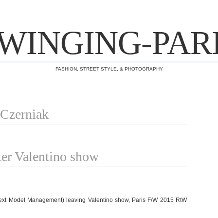
WINGING-PAR
FASHION, STREET STYLE, & PHOTOGRAPHY
 Czerniak
ter Valentino show
ext Model Management) leaving Valentino show, Paris F/W 2015 RtW