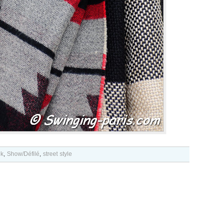
ek
,
Show/Défilé
,
street style