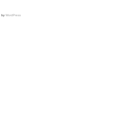
d by
WordPress