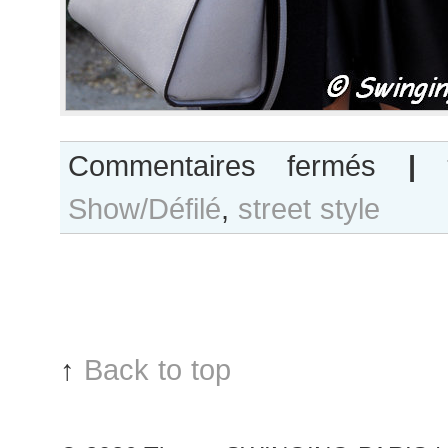
sur
Commentaires fermés
|
Paulina
Show/Défilé
,
street style
King
after
Nina
Ricci
show
↑
Back to top