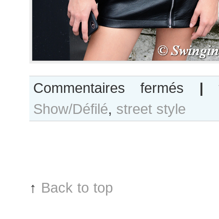
sur
Commentaires fermés
|
Natalie
Show/Défilé
,
street style
Kuckenburg
after
Unravel
show
↑
Back to top