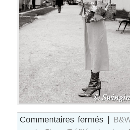
sur
Commentaires fermés
|
B&W
B&W