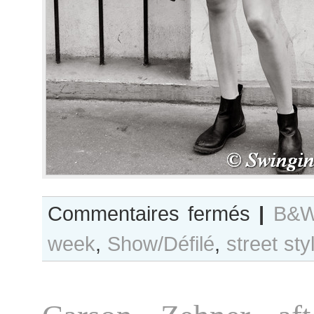
sur
Commentaires fermés
|
B&W
B&W
week
,
Show/Défilé
,
street sty
Day
#351
Paris
S/S
2018