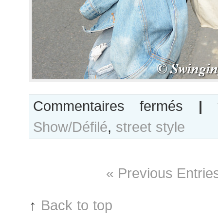
sur
Commentaires fermés
|
Carson
Show/Défilé
,
street style
Zehner
after
Nehera
show
« Previous Entrie
↑
Back to top