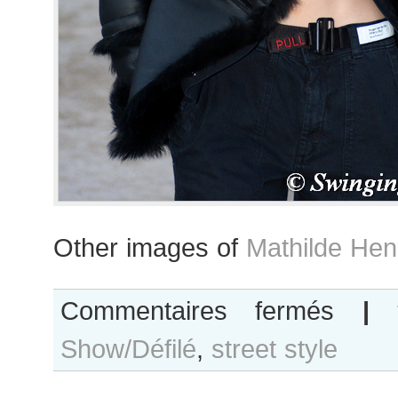
Other images of
Mathilde Hen
sur
Commentaires fermés
|
Mathilde
Show/Défilé
,
street style
Henning
after
Alexandre