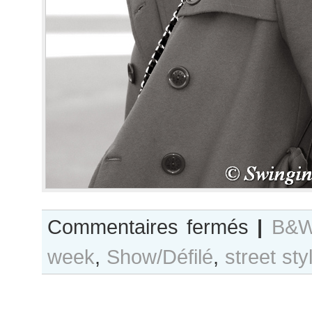
sur
Commentaires fermés
|
B&W
B&W
week
,
Show/Défilé
,
street sty
Day
#466
Paris
S/S