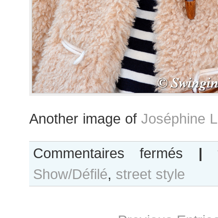
Another image of
Joséphine L
sur
Commentaires fermés
|
Joséphine
Show/Défilé
,
street style
Le
Tutour
after
Julie