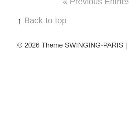
« Previous Entrie
de
Libran
show
↑
Back to top
© 2026
Theme SWINGING-PARIS | 