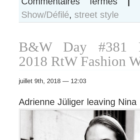
Commentaires fermés
|
Sara
Show/Défilé
,
street style
Dijkink
after
Nina
Ricci
B&W Day #381 P
show
2018 RtW Fashion 
juillet 9th, 2018 — 12:03
Adrienne Jüliger leaving Nina