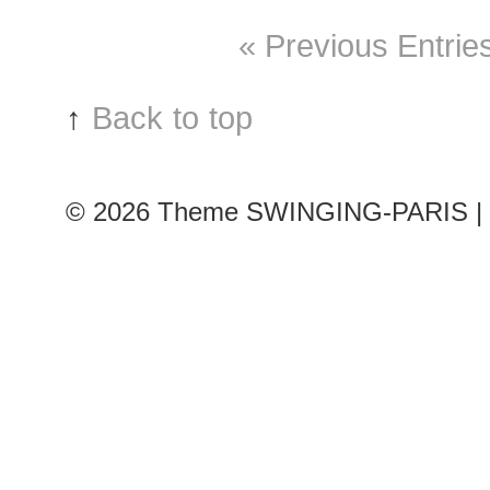
F/W
« Previous Entrie
2018
RtW
Fashion
↑
Back to top
Week
© 2026
Theme SWINGING-PARIS | 