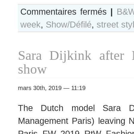
sur
Commentaires fermés
|
B&W
B&W
week
,
Show/Défilé
,
street sty
Day
#421
Paris
F/W
Sara Dijkink after 
2019
RtW
show
Fashion
Week
mars 30th, 2019 — 11:19
The Dutch model Sara Di
Management Paris) leaving N
Paris FW 2019 RtW Fashio