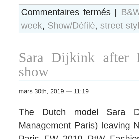
sur
Commentaires fermés
|
B&W
B&W
week
,
Show/Défilé
,
street sty
Day
#421
Paris
F/W
Sara Dijkink after 
2019
RtW
show
Fashion
Week
mars 30th, 2019 — 11:19
The Dutch model Sara Di
Management Paris) leaving N
Paris FW 2019 RtW Fashio