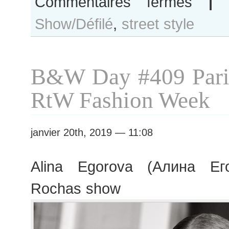
Commentaires fermés
|
Sara
Show/Défilé
,
street style
Dijkink
after
Nina
Ricci
B&W Day #409 Pari
show
RtW Fashion Week
janvier 20th, 2019 — 11:08
Alina Egorova (Алина Его
Rochas show