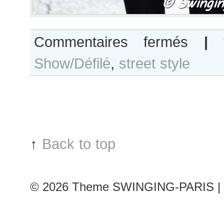
sur
Commentaires fermés
|
Sarah
Show/Défilé
,
street style
Endres
after
Moncler
Gamme
Rouge
show
↑
Back to top
© 2026
Theme SWINGING-PARIS | 