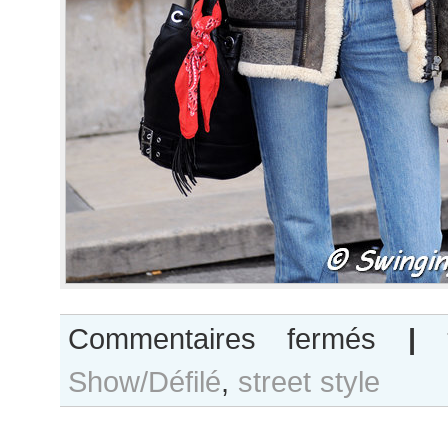
sur
Commentaires fermés
|
Caroline
Show/Défilé
,
street style
Schurch
after
Elie