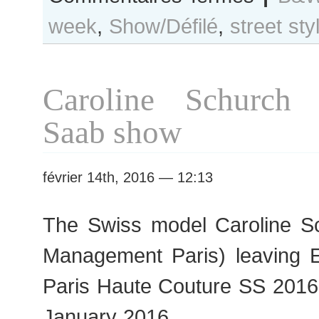
B&W
week
,
Show/Défilé
,
street sty
Day
#258
Paris
Haute
Caroline Schurch 
Couture
S/S
Saab show
2016
Fashion
Week
février 14th, 2016 — 12:13
The Swiss model Caroline 
Management Paris) leaving 
Paris Haute Couture SS 201
January 2016.