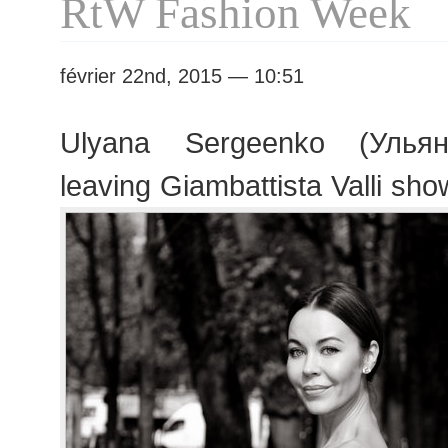
RtW Fashion Week
février 22nd, 2015 — 10:51
Ulyana Sergeenko (Ульян
leaving Giambattista Valli sho