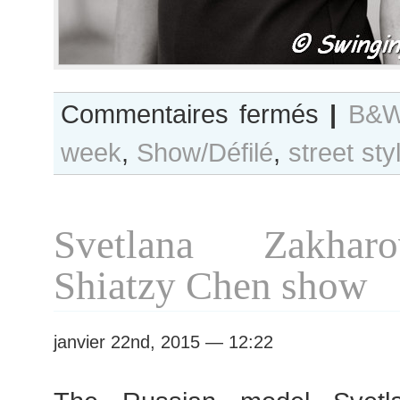
sur
Commentaires fermés
|
B&W
B&W
week
,
Show/Défilé
,
street sty
Day
#205
Paris
S/S
Svetlana Zakhar
2015
RtW
Shiatzy Chen show
Fashion
Week
janvier 22nd, 2015 — 12:22