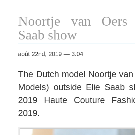
Paris
F/W
Noortje van Oers 
2019
Haute
Saab show
Couture
Fashion
Week
août 22nd, 2019 — 3:04
The Dutch model Noortje va
Models) outside Elie Saab 
2019 Haute Couture Fashi
2019.