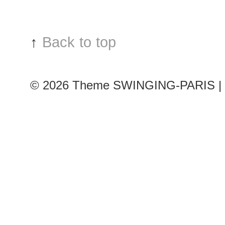
Saab
show
↑
Back to top
© 2026
Theme SWINGING-PARIS | 