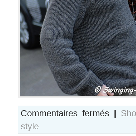
sur
Commentaires fermés
|
Sho
Jane
style
Birkin