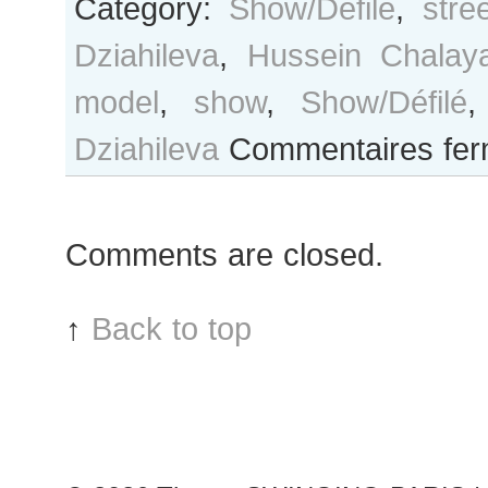
Category:
Show/Défilé
,
stre
Dziahileva
,
Hussein Chalay
model
,
show
,
Show/Défilé
Dziahileva
Commentaires fe
Comments are closed.
↑
Back to top