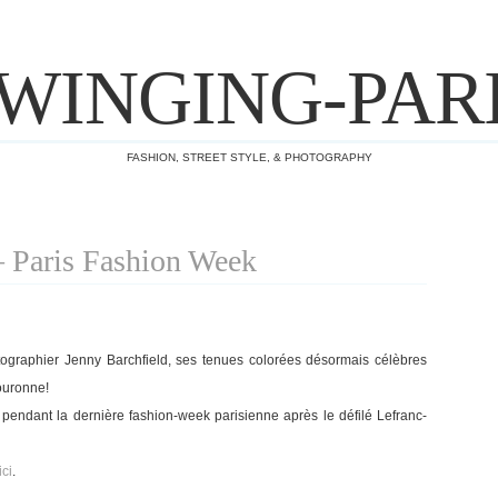
WINGING-PAR
FASHION, STREET STYLE, & PHOTOGRAPHY
– Paris Fashion Week
otographier Jenny Barchfield, ses tenues colorées désormais célèbres
ouronne!
 pendant la dernière fashion-week parisienne après le défilé Lefranc-
ici
.