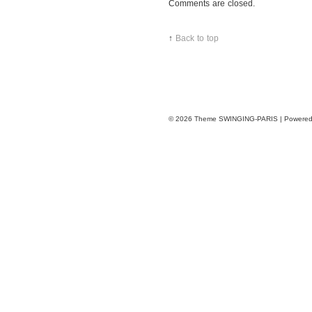
Comments are closed.
↑
Back to top
© 2026
Theme SWINGING-PARIS | Powere