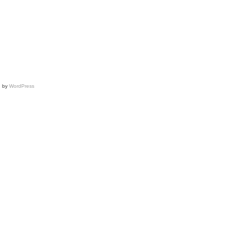
–
Paris
Fashion
Week
d by
WordPress