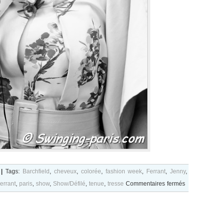
|
Tags:
Barchfield
,
cheveux
,
colorée
,
fashion week
,
Ferrant
,
Jenny
,
sur
errant
,
paris
,
show
,
Show/Défilé
,
tenue
,
tresse
Commentaires fermés
Jenny
Barchfield