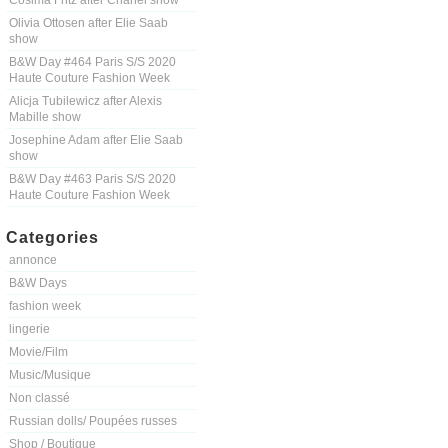
Cosima Fritz after Chanel show
Olivia Ottosen after Elie Saab
show
B&W Day #464 Paris S/S 2020
Haute Couture Fashion Week
Alicja Tubilewicz after Alexis
Mabille show
Josephine Adam after Elie Saab
show
B&W Day #463 Paris S/S 2020
Haute Couture Fashion Week
Categories
annonce
B&W Days
fashion week
lingerie
Movie/Film
Music/Musique
Non classé
Russian dolls/ Poupées russes
Shop / Boutique