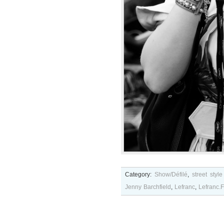
Category:
Show/Défilé
,
street style
Jenny Barchfield
,
Lefranc
,
Lefranc.F