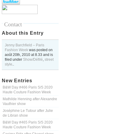
Contact
About this Entry
Jenny Barchfield – Paris
Fashion Week
was posted on
août 20th, 2010
at
8.33
and is
filed under
Show/Défilé
,
street
style
..
New Entries
B&W Day #466 Paris S/S 2020
Haute Couture Fashion Week
Mathilde Henning after Alexandre
Vauthier show
Joséphine Le Tutour after Julie
de Libran show
B&W Day #465 Paris S/S 2020
Haute Couture Fashion Week