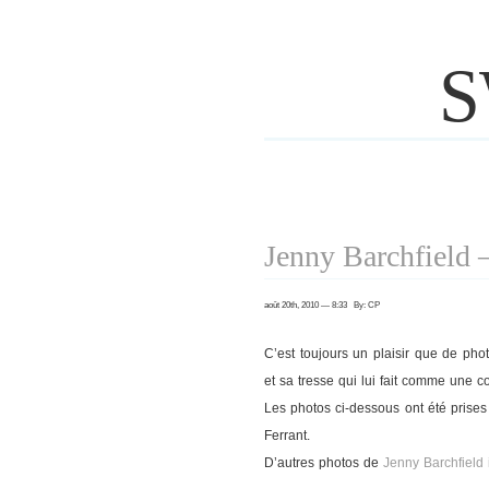
S
Jenny Barchfield 
août 20th, 2010 — 8:33 By: CP
C’est toujours un plaisir que de ph
et sa tresse qui lui fait comme une c
Les photos ci-dessous ont été prises
Ferrant.
D’autres photos de
Jenny Barchfield 