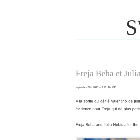
S
Freja Beha et Juli
septembre 27th, 2010 — 2:26 By: CP
A la sortie du défilé Valentino de jui
évidence pour Freja qui de plus porta
Freja Beha and Julia Nobis after the 