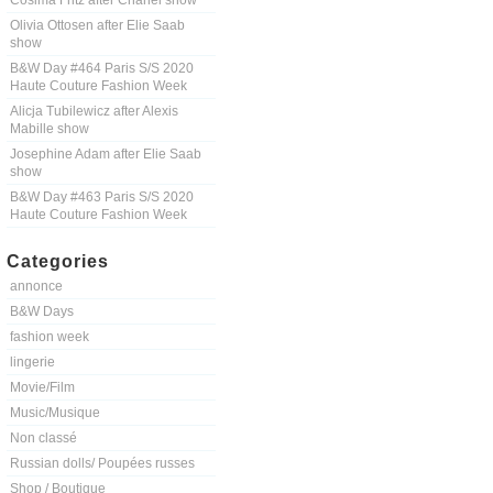
Cosima Fritz after Chanel show
Olivia Ottosen after Elie Saab
show
B&W Day #464 Paris S/S 2020
Haute Couture Fashion Week
Alicja Tubilewicz after Alexis
Mabille show
Josephine Adam after Elie Saab
show
B&W Day #463 Paris S/S 2020
Haute Couture Fashion Week
Categories
annonce
B&W Days
fashion week
lingerie
Movie/Film
Music/Musique
Non classé
Russian dolls/ Poupées russes
Shop / Boutique