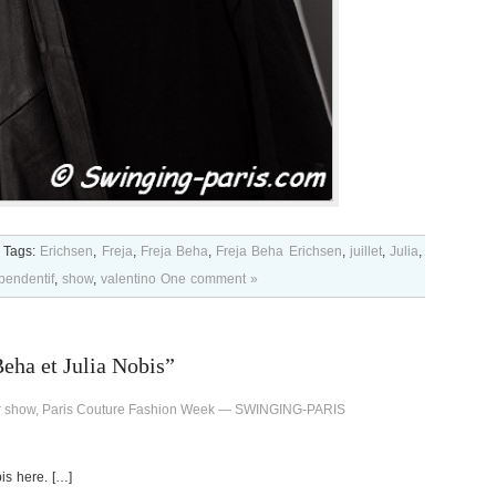
Tags:
Erichsen
,
Freja
,
Freja Beha
,
Freja Beha Erichsen
,
juillet
,
Julia
,
pendentif
,
show
,
valentino
One comment »
eha et Julia Nobis”
rar show, Paris Couture Fashion Week — SWINGING-PARIS
is here. […]