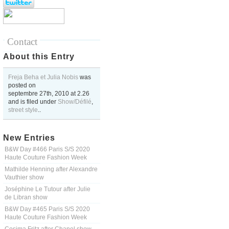
Contact
About this Entry
Freja Beha et Julia Nobis
was
posted on
septembre 27th, 2010
at
2.26
and is filed under
Show/Défilé
,
street style
..
New Entries
B&W Day #466 Paris S/S 2020
Haute Couture Fashion Week
Mathilde Henning after Alexandre
Vauthier show
Joséphine Le Tutour after Julie
de Libran show
B&W Day #465 Paris S/S 2020
Haute Couture Fashion Week