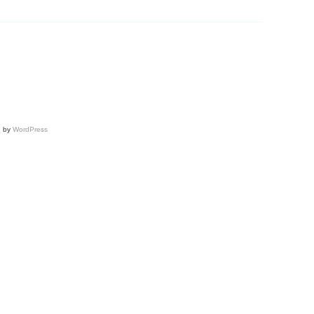
d by
WordPress