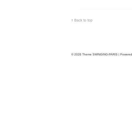
↑
Back to top
© 2026
Theme SWINGING-PARIS | Powere