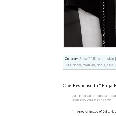
Category:
Show/Défilé
,
street style
|
Julia Nobis
,
modèles
,
Nobis
,
paris
,
One Response to “Freja B
Julia Nobis after Bouchra Jar
février 16th, 2012 at 16 h 04 min
[…] Another image of Julia Nob