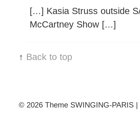
[…] Kasia Struss outside S
McCartney Show […]
↑
Back to top
© 2026
Theme SWINGING-PARIS | 