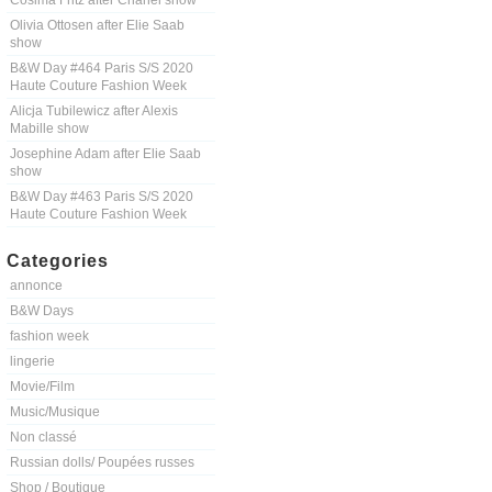
Cosima Fritz after Chanel show
Olivia Ottosen after Elie Saab
show
B&W Day #464 Paris S/S 2020
Haute Couture Fashion Week
Alicja Tubilewicz after Alexis
Mabille show
Josephine Adam after Elie Saab
show
B&W Day #463 Paris S/S 2020
Haute Couture Fashion Week
Categories
annonce
B&W Days
fashion week
lingerie
Movie/Film
Music/Musique
Non classé
Russian dolls/ Poupées russes
Shop / Boutique