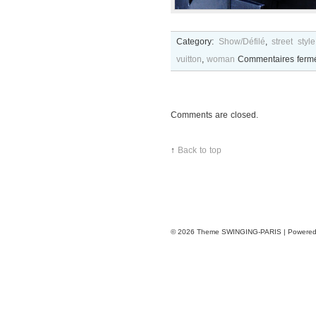
Category:
Show/Défilé
,
street style
vuitton
,
woman
Commentaires ferm
Comments are closed.
↑
Back to top
© 2026
Theme SWINGING-PARIS | Powere