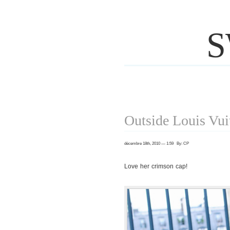
S
Outside Louis Vui
décembre 18th, 2010 — 1:59 By: CP
Love her crimson cap!