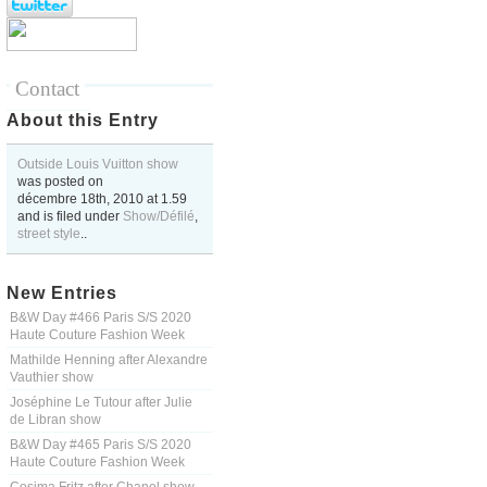
Contact
About this Entry
Outside Louis Vuitton show
was posted on
décembre 18th, 2010
at
1.59
and is filed under
Show/Défilé
,
street style
..
New Entries
B&W Day #466 Paris S/S 2020
Haute Couture Fashion Week
Mathilde Henning after Alexandre
Vauthier show
Joséphine Le Tutour after Julie
de Libran show
B&W Day #465 Paris S/S 2020
Haute Couture Fashion Week