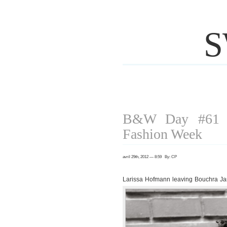
S
B&W Day #61 P
Fashion Week
avril 29th, 2012 — 8:59 By: CP
Larissa Hofmann leaving Bouchra Ja