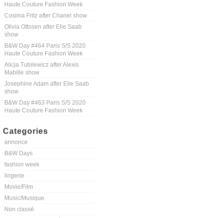
Haute Couture Fashion Week
Cosima Fritz after Chanel show
Olivia Ottosen after Elie Saab
show
B&W Day #464 Paris S/S 2020
Haute Couture Fashion Week
Alicja Tubilewicz after Alexis
Mabille show
Josephine Adam after Elie Saab
show
B&W Day #463 Paris S/S 2020
Haute Couture Fashion Week
Categories
annonce
B&W Days
fashion week
lingerie
Movie/Film
Music/Musique
Non classé