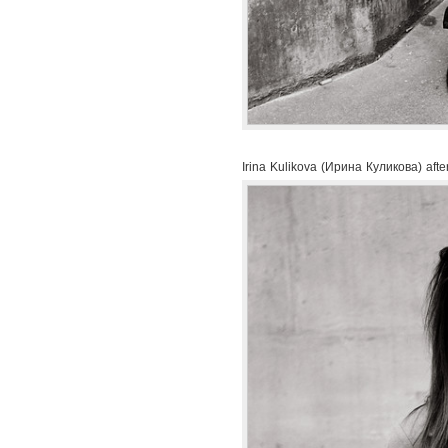
Irina Kulikova (Ирина Куликова) aft