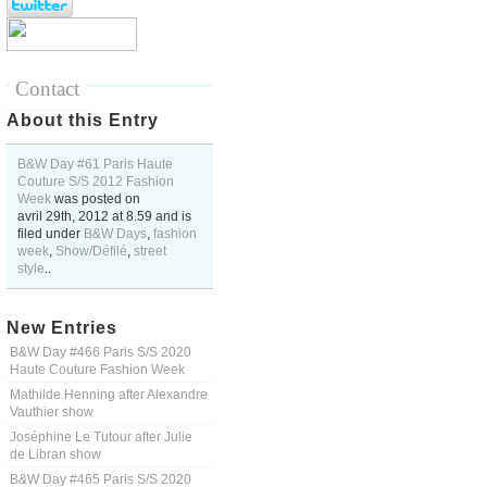
Contact
About this Entry
B&W Day #61 Paris Haute
Couture S/S 2012 Fashion
Week
was posted on
avril 29th, 2012
at
8.59
and is
filed under
B&W Days
,
fashion
week
,
Show/Défilé
,
street
style
..
New Entries
B&W Day #466 Paris S/S 2020
Haute Couture Fashion Week
Mathilde Henning after Alexandre
Vauthier show
Joséphine Le Tutour after Julie
de Libran show
B&W Day #465 Paris S/S 2020