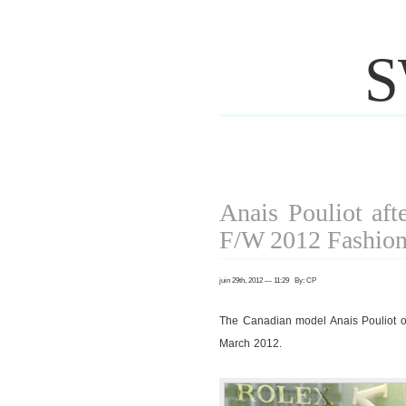
S
Anais Pouliot aft
F/W 2012 Fashio
juin 29th, 2012 — 11:29 By: CP
The Canadian model Anais Pouliot o
March 2012.