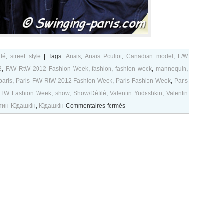
lé
,
street style
|
Tags:
Anais
,
Anais Pouliot
,
Canadian model
,
F/W
2
,
F/W RtW 2012 Fashion Week
,
fashion
,
fashion week
,
mannequin
,
paris
,
Paris F/W RtW 2012 Fashion Week
,
Paris Fashion Week
,
Paris
TW Fashion Week
,
show
,
Show/Défilé
,
Valentin Yudashkin
,
Valentin
sur
тин Юдашкін
,
Юдашкін
Commentaires fermés
Anais
Pouliot
after
Valentin
Yudashkin
show,
Paris
F/W
2012