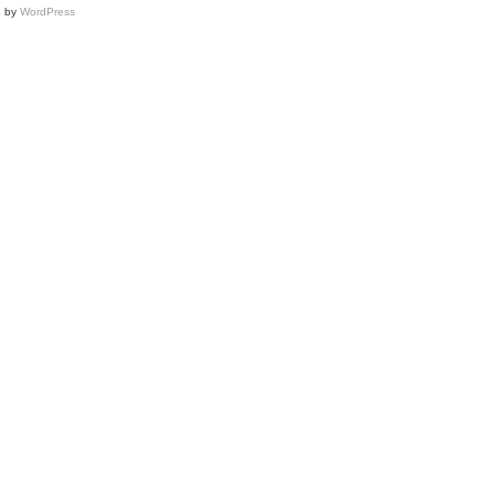
d by
WordPress
Fashion
Week