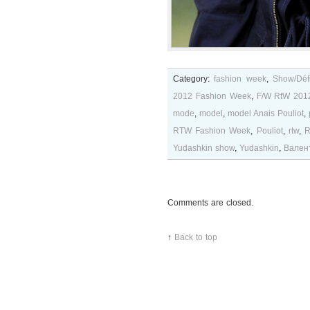
Category:
fashion week
,
Show/Défi
2012 Fashion Week
,
F/W RtW 201
mode
,
model
,
model Anais Pouliot
,
RTW Fashion Week
,
Pouliot
,
rtw
,
R
Yudashkin show
,
Yudashkin
,
Вален
Comments are closed.
↑
Back to top