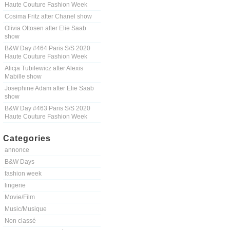
Haute Couture Fashion Week
Cosima Fritz after Chanel show
Olivia Ottosen after Elie Saab
show
B&W Day #464 Paris S/S 2020
Haute Couture Fashion Week
Alicja Tubilewicz after Alexis
Mabille show
Josephine Adam after Elie Saab
show
B&W Day #463 Paris S/S 2020
Haute Couture Fashion Week
Categories
annonce
B&W Days
fashion week
lingerie
Movie/Film
Music/Musique
Non classé