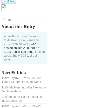
Contact
About this Entry
Anais Pouliot after Valentin
Yudashkin show, Paris F/W
2012 Fashion Week
was
posted on
juin 29th, 2012
at
11.29
and is filed under
fashion
week
,
Show/Défilé
,
street
style
..
New Entries
B&W Day #466 Paris S/S 2020
Haute Couture Fashion Week
Mathilde Henning after Alexandre
Vauthier show
Joséphine Le Tutour after Julie
de Libran show
B&W Day #465 Paris S/S 2020