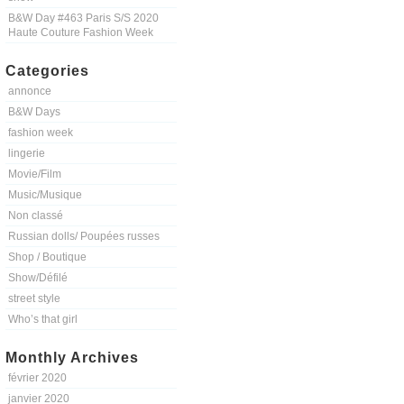
B&W Day #463 Paris S/S 2020
Haute Couture Fashion Week
Categories
annonce
B&W Days
fashion week
lingerie
Movie/Film
Music/Musique
Non classé
Russian dolls/ Poupées russes
Shop / Boutique
Show/Défilé
street style
Who’s that girl
Monthly Archives
février 2020
janvier 2020