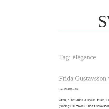
S
Tag: élégance
Frida Gustavsson 
mars 17th, 2010 — 7:58
Often, a hat adds a stylish touch,
(Notting Hill movie), Frida Gustavsson