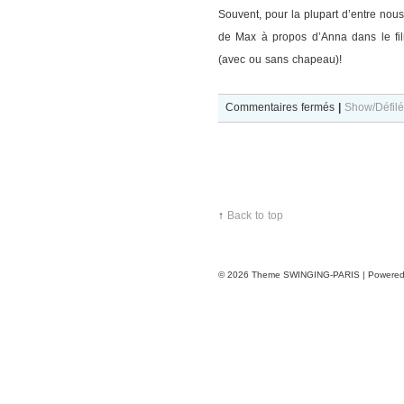
Souvent, pour la plupart d’entre no
de Max à propos d’Anna dans le fil
(avec ou sans chapeau)!
sur
Commentaires fermés
|
Show/Défilé
Frida
Gustavsson
with
a
↑
Back to top
hat
© 2026
Theme SWINGING-PARIS | Powere