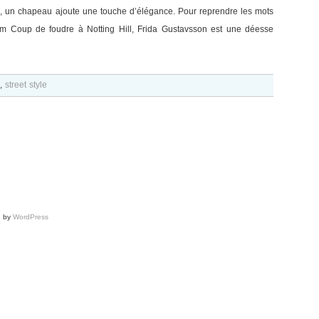
us, un chapeau ajoute une touche d’élégance. Pour reprendre les mots
m Coup de foudre à Notting Hill, Frida Gustavsson est une déesse
,
street style
d by
WordPress