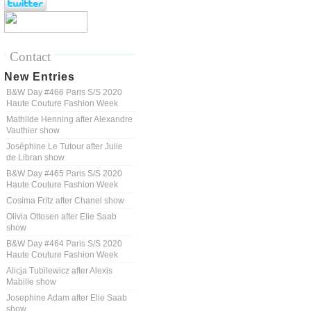
Contact
New Entries
B&W Day #466 Paris S/S 2020
Haute Couture Fashion Week
Mathilde Henning after Alexandre
Vauthier show
Joséphine Le Tutour after Julie
de Libran show
B&W Day #465 Paris S/S 2020
Haute Couture Fashion Week
Cosima Fritz after Chanel show
Olivia Ottosen after Elie Saab
show
B&W Day #464 Paris S/S 2020
Haute Couture Fashion Week
Alicja Tubilewicz after Alexis
Mabille show
Josephine Adam after Elie Saab
show