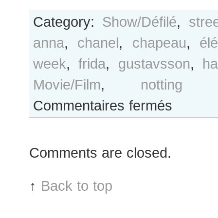
Category:
Show/Défilé
,
stre
anna
,
chanel
,
chapeau
,
él
week
,
frida
,
gustavsson
,
ha
Movie/Film
,
notting h
sur
Commentaires fermés
Frida
Gustavsson
with
Comments are closed.
a
hat
↑
Back to top