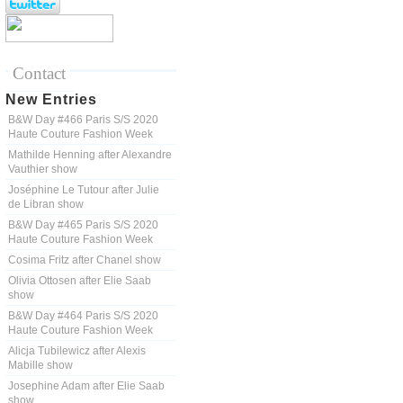
Contact
New Entries
B&W Day #466 Paris S/S 2020
Haute Couture Fashion Week
Mathilde Henning after Alexandre
Vauthier show
Joséphine Le Tutour after Julie
de Libran show
B&W Day #465 Paris S/S 2020
Haute Couture Fashion Week
Cosima Fritz after Chanel show
Olivia Ottosen after Elie Saab
show
B&W Day #464 Paris S/S 2020
Haute Couture Fashion Week
Alicja Tubilewicz after Alexis
Mabille show
Josephine Adam after Elie Saab
show