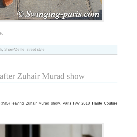
re
.
ek
,
Show/Défilé
,
street style
 after Zuhair Murad show
z (IMG) leaving Zuhair Murad show, Paris F/W 2018 Haute Couture