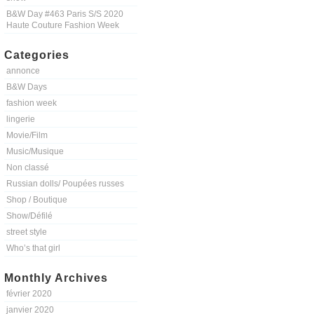
B&W Day #463 Paris S/S 2020
Haute Couture Fashion Week
Categories
annonce
B&W Days
fashion week
lingerie
Movie/Film
Music/Musique
Non classé
Russian dolls/ Poupées russes
Shop / Boutique
Show/Défilé
street style
Who’s that girl
Monthly Archives
février 2020
janvier 2020