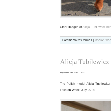
Other images of
Alicja Tubilewicz he
sur
Commentaires fermés
|
fashion we
Alicja
Tubilewicz
after
Alicja Tubilewicz
Alexis
Mabille
septembre 28th, 2018 — 11:30
show
The Polish model Alicja Tubilewic
Fashion Week, July 2018.