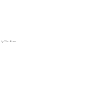
d by
WordPress