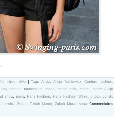
re
.
ilé
,
street style
|
Tags:
Alicja
,
Alicja Tubilewicz
,
Couture
,
fashion
,
,
img models
,
mannequin
,
mode
,
mode paris
,
model
,
model Alicja
ad show
,
paris
,
Paris Fashion
,
Paris Fashion Week
,
photo
,
polish
,
ubilewicz
,
Zuhair
,
Zuhair Murad
,
Zuhair Murad show
Commentaires