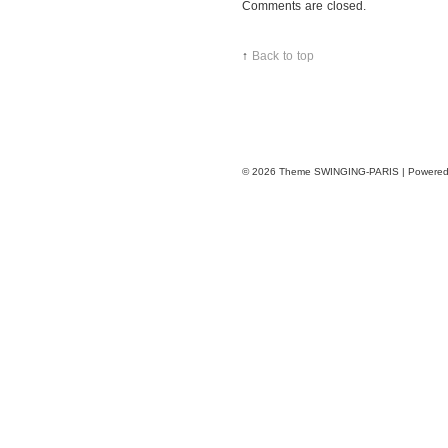
after
Comments are closed.
Zuhair
Murad
↑
Back to top
show
© 2026
Theme SWINGING-PARIS | Powere