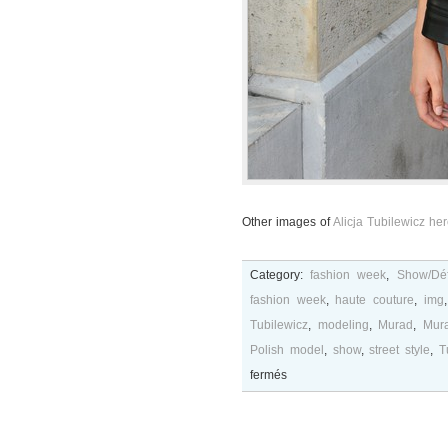
Other images of
Alicja Tubilewicz he
Category:
fashion week
,
Show/Déf
fashion week
,
haute couture
,
img
Tubilewicz
,
modeling
,
Murad
,
Mur
Polish model
,
show
,
street style
,
T
sur
fermés
Alicja
Tubilewicz