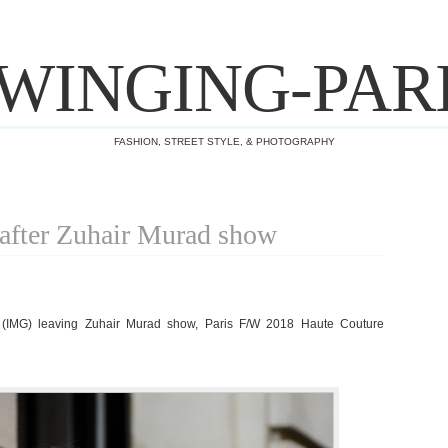
WINGING-PAR
FASHION, STREET STYLE, & PHOTOGRAPHY
 after Zuhair Murad show
z (IMG) leaving Zuhair Murad show, Paris F/W 2018 Haute Couture