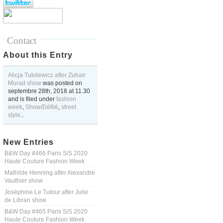
Contact
About this Entry
Alicja Tubilewicz after Zuhair
Murad show
was posted on
septembre 28th, 2018
at
11.30
and is filed under
fashion
week
,
Show/Défilé
,
street
style
..
New Entries
B&W Day #466 Paris S/S 2020
Haute Couture Fashion Week
Mathilde Henning after Alexandre
Vauthier show
Joséphine Le Tutour after Julie
de Libran show
B&W Day #465 Paris S/S 2020
Haute Couture Fashion Week