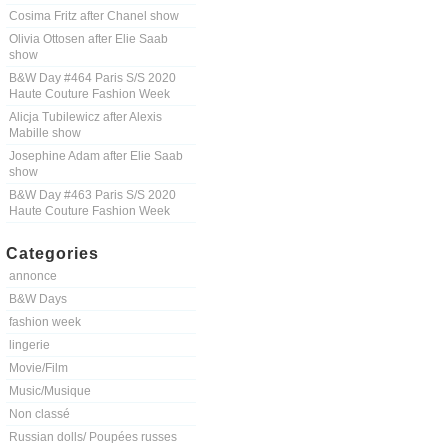
Cosima Fritz after Chanel show
Olivia Ottosen after Elie Saab
show
B&W Day #464 Paris S/S 2020
Haute Couture Fashion Week
Alicja Tubilewicz after Alexis
Mabille show
Josephine Adam after Elie Saab
show
B&W Day #463 Paris S/S 2020
Haute Couture Fashion Week
Categories
annonce
B&W Days
fashion week
lingerie
Movie/Film
Music/Musique
Non classé
Russian dolls/ Poupées russes