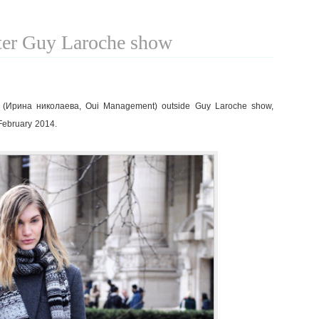
fter Guy Laroche show
a (Ирина николаева, Oui Management) outside Guy Laroche show,
February 2014.