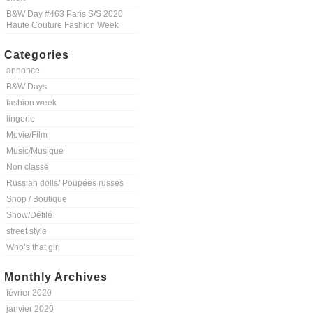
B&W Day #463 Paris S/S 2020
Haute Couture Fashion Week
Categories
annonce
B&W Days
fashion week
lingerie
Movie/Film
Music/Musique
Non classé
Russian dolls/ Poupées russes
Shop / Boutique
Show/Défilé
street style
Who’s that girl
Monthly Archives
février 2020
janvier 2020