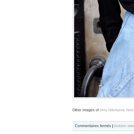
Other images of
Irina Nikolaeva here
sur
Commentaires fermés
|
fashion we
Irina