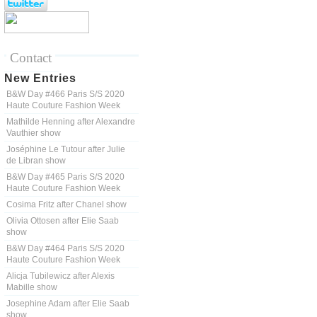
Contact
New Entries
B&W Day #466 Paris S/S 2020
Haute Couture Fashion Week
Mathilde Henning after Alexandre
Vauthier show
Joséphine Le Tutour after Julie
de Libran show
B&W Day #465 Paris S/S 2020
Haute Couture Fashion Week
Cosima Fritz after Chanel show
Olivia Ottosen after Elie Saab
show
B&W Day #464 Paris S/S 2020
Haute Couture Fashion Week
Alicja Tubilewicz after Alexis
Mabille show
Josephine Adam after Elie Saab
show