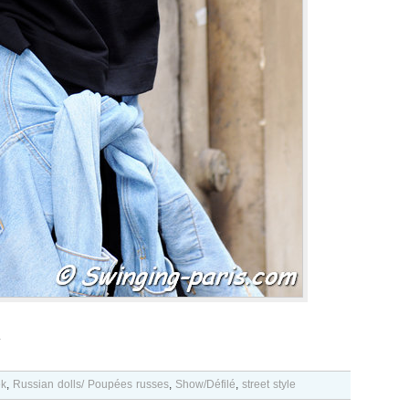
.
ek
,
Russian dolls/ Poupées russes
,
Show/Défilé
,
street style