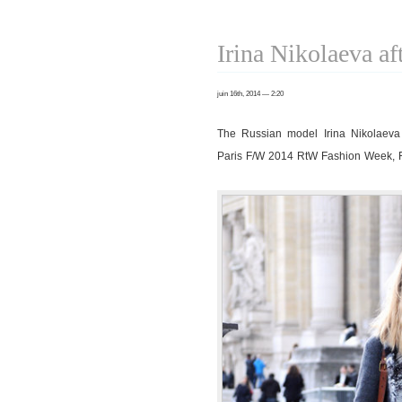
Nikolaeva
after
Irina Nikolaeva a
Elie
Saab
juin 16th, 2014 — 2:20
show
The Russian model Irina Nikolaev
Paris F/W 2014 RtW Fashion Week, 