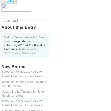
Contact
About this Entry
Melina Gesto outside Miu Miu
show
was posted on
juillet 4th, 2014
at
11.06
and is
filed under
fashion week
,
Show/Défilé
,
street style
..
New Entries
B&W Day #466 Paris S/S 2020
Haute Couture Fashion Week
Mathilde Henning after Alexandre
Vauthier show
Joséphine Le Tutour after Julie
de Libran show
B&W Day #465 Paris S/S 2020
Haute Couture Fashion Week