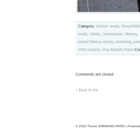
Category:
fashion week
,
Show/Défil
week
,
Gesto
,
mannequin
,
Melina
,
model Melina Gesto
,
modeling
,
par
VIVA models
,
Viva Models Paris
Co
Comments are closed.
↑
Back to top
© 2026
Theme SWINGING-PARIS | Powere