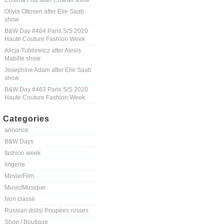
Cosima Fritz after Chanel show
Olivia Ottosen after Elie Saab
show
B&W Day #464 Paris S/S 2020
Haute Couture Fashion Week
Alicja Tubilewicz after Alexis
Mabille show
Josephine Adam after Elie Saab
show
B&W Day #463 Paris S/S 2020
Haute Couture Fashion Week
Categories
annonce
B&W Days
fashion week
lingerie
Movie/Film
Music/Musique
Non classé
Russian dolls/ Poupées russes
Shop / Boutique