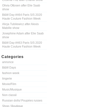
Cosima Fritz after Chanel show
Olivia Ottosen after Elie Saab
show
B&W Day #464 Paris S/S 2020
Haute Couture Fashion Week
Alicja Tubilewicz after Alexis
Mabille show
Josephine Adam after Elie Saab
show
B&W Day #463 Paris S/S 2020
Haute Couture Fashion Week
Categories
annonce
B&W Days
fashion week
lingerie
Movie/Film
Music/Musique
Non classé
Russian dolls/ Poupées russes
Shop / Boutique