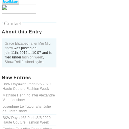
Contact
About this Entry
Grace Elizabeth after Miu Miu
show
was posted on
juin 11th, 2016
at
10.07
and is
filed under
fashion week
,
Show/Défilé
,
street style
..
New Entries
B&W Day #466 Paris S/S 2020
Haute Couture Fashion Week
Mathilde Henning after Alexandre
Vauthier show
Joséphine Le Tutour after Julie
de Libran show
B&W Day #465 Paris S/S 2020
Haute Couture Fashion Week