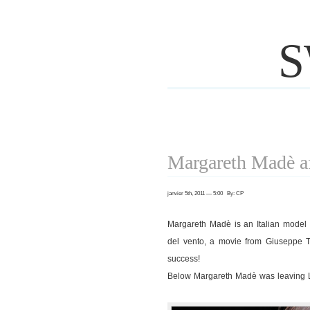
S
Margareth Madè af
janvier 5th, 2011 — 5:00 By: CP
Margareth Madè is an Italian model 
del vento, a movie from Giuseppe To
success!
Below Margareth Madè was leaving L