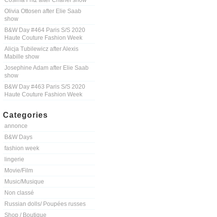
Cosima Fritz after Chanel show
Olivia Ottosen after Elie Saab
show
B&W Day #464 Paris S/S 2020
Haute Couture Fashion Week
Alicja Tubilewicz after Alexis
Mabille show
Josephine Adam after Elie Saab
show
B&W Day #463 Paris S/S 2020
Haute Couture Fashion Week
Categories
annonce
B&W Days
fashion week
lingerie
Movie/Film
Music/Musique
Non classé
Russian dolls/ Poupées russes
Shop / Boutique