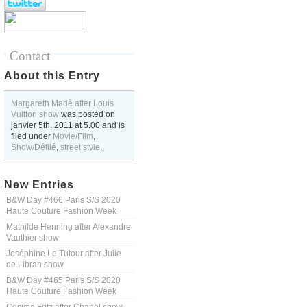
Contact
About this Entry
Margareth Madè after Louis
Vuitton show
was posted on
janvier 5th, 2011
at
5.00
and is
filed under
Movie/Film
,
Show/Défilé
,
street style
..
New Entries
B&W Day #466 Paris S/S 2020
Haute Couture Fashion Week
Mathilde Henning after Alexandre
Vauthier show
Joséphine Le Tutour after Julie
de Libran show
B&W Day #465 Paris S/S 2020
Haute Couture Fashion Week