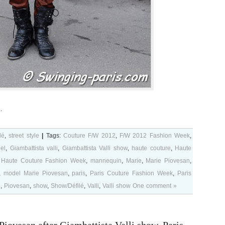
e
.
lé
,
street style
|
Tags:
Couture F/W 2012
,
F/W 2012 Fashion Week
,
el
,
Giambattista valli
,
Giambattista Valli show
,
haute couture
,
Haute
,
Haute Couture Fashion Week
,
mannequin
,
Marie
,
Marie Piovesan
,
,
model Marie Piovesan
,
paris
,
Paris Couture Fashion Week
,
Paris
e
,
Piovesan
,
show
,
Show/Défilé
,
Valli
,
Valli show
One comment »