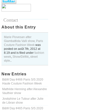
Contact
About this Entry
Marie Piovesan after
Giambattista Valli show, Paris
Couture Fashion Week
was
posted on
août 7th, 2012
at
8.19
and is filed under
fashion
week
,
Show/Défilé
,
street
style
..
New Entries
B&W Day #466 Paris S/S 2020
Haute Couture Fashion Week
Mathilde Henning after Alexandre
Vauthier show
Joséphine Le Tutour after Julie
de Libran show
B&W Day #465 Paris S/S 2020