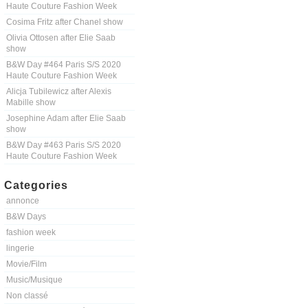
Haute Couture Fashion Week
Cosima Fritz after Chanel show
Olivia Ottosen after Elie Saab
show
B&W Day #464 Paris S/S 2020
Haute Couture Fashion Week
Alicja Tubilewicz after Alexis
Mabille show
Josephine Adam after Elie Saab
show
B&W Day #463 Paris S/S 2020
Haute Couture Fashion Week
Categories
annonce
B&W Days
fashion week
lingerie
Movie/Film
Music/Musique
Non classé