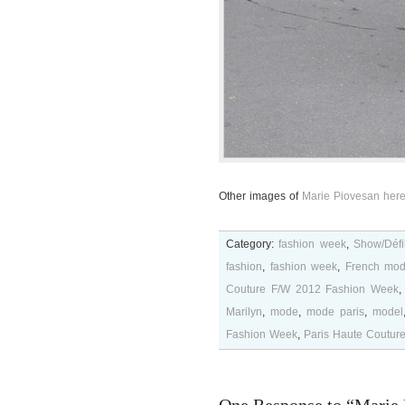
Other images of
Marie Piovesan her
Category:
fashion week
,
Show/Défi
fashion
,
fashion week
,
French mod
Couture F/W 2012 Fashion Week
Marilyn
,
mode
,
mode paris
,
model
Fashion Week
,
Paris Haute Coutur