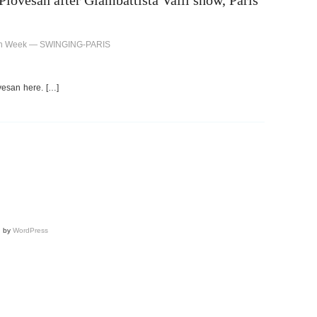
iovesan after Giambattista Valli show, Paris
ion Week — SWINGING-PARIS
vesan here. […]
d by
WordPress