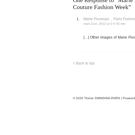
One Response to “Marie P
Couture Fashion Week”
Marie Piovesan… Paris Fash
mars 21st, 2013 at 0 h 50 min
[…] Other images of Marie Pio
↑
Back to top
© 2026
Theme SWINGING-PARIS | Powere