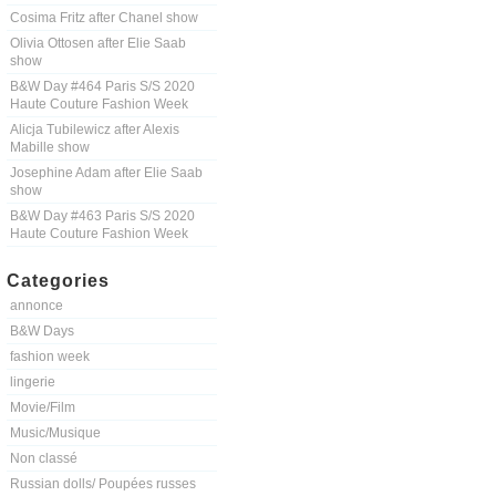
Cosima Fritz after Chanel show
Olivia Ottosen after Elie Saab
show
B&W Day #464 Paris S/S 2020
Haute Couture Fashion Week
Alicja Tubilewicz after Alexis
Mabille show
Josephine Adam after Elie Saab
show
B&W Day #463 Paris S/S 2020
Haute Couture Fashion Week
Categories
annonce
B&W Days
fashion week
lingerie
Movie/Film
Music/Musique
Non classé
Russian dolls/ Poupées russes