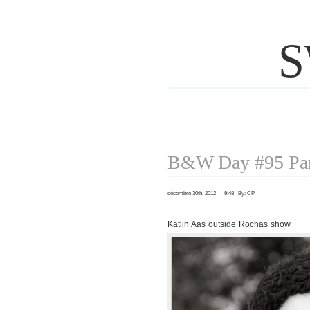
S
B&W Day #95 Par
décembre 30th, 2012 — 9:48 By: CP
Katlin Aas outside Rochas show