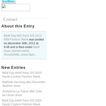
Contact
About this Entry
B&W Day #95 Paris S/S 2013
RtW Fashion Week
was posted
on
décembre 30th, 2012
at
9.48
and is filed under
B&W
Days
,
fashion week
,
Show/Défilé
,
street style
..
New Entries
B&W Day #466 Paris S/S 2020
Haute Couture Fashion Week
Mathilde Henning after Alexandre
Vauthier show
Joséphine Le Tutour after Julie
de Libran show
B&W Day #465 Paris S/S 2020
Haute Couture Fashion Week