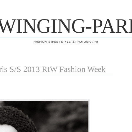
WINGING-PAR
FASHION, STREET STYLE, & PHOTOGRAPHY
is S/S 2013 RtW Fashion Week