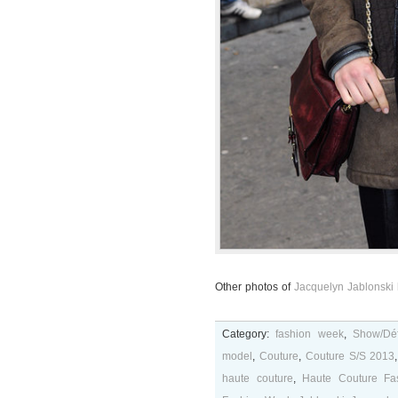
Other photos of
Jacquelyn Jablonski
Category:
fashion week
,
Show/Déf
model
,
Couture
,
Couture S/S 2013
haute couture
,
Haute Couture Fa