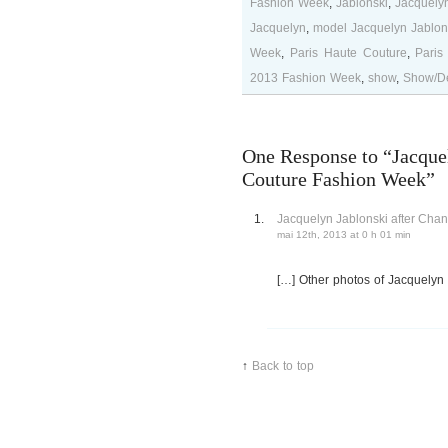
Fashion Week
,
Jablonski
,
Jacquely
Jacquelyn
,
model Jacquelyn Jablon
Week
,
Paris Haute Couture
,
Paris
2013 Fashion Week
,
show
,
Show/Dé
One Response to “Jacquel
Couture Fashion Week”
Jacquelyn Jablonski after C
mai 12th, 2013 at 0 h 01 min
[…] Other photos of Jacquelyn 
↑
Back to top