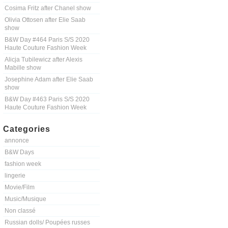
Cosima Fritz after Chanel show
Olivia Ottosen after Elie Saab
show
B&W Day #464 Paris S/S 2020
Haute Couture Fashion Week
Alicja Tubilewicz after Alexis
Mabille show
Josephine Adam after Elie Saab
show
B&W Day #463 Paris S/S 2020
Haute Couture Fashion Week
Categories
annonce
B&W Days
fashion week
lingerie
Movie/Film
Music/Musique
Non classé
Russian dolls/ Poupées russes