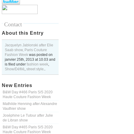
Contact
About this Entry
Jacquelyn Jablonski after Elie
Saab show, Paris Couture
Fashion Week
was posted on
janvier 25th, 2013
at
10.03
and
is filed under
fashion week
,
Show/Défilé
,
street style
..
New Entries
B&W Day #466 Paris S/S 2020
Haute Couture Fashion Week
Mathilde Henning after Alexandre
Vauthier show
Joséphine Le Tutour after Julie
de Libran show
B&W Day #465 Paris S/S 2020
Haute Couture Fashion Week