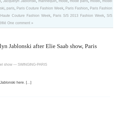
n
,
Jacquelyn Jablonski
,
mannequin
,
mode
,
mode paris
,
model
,
model
ski
,
paris
,
Paris Couture Fashion Week
,
Paris Fashion
,
Paris Fashion
 Haute Couture Fashion Week
,
Paris S/S 2013 Fashion Week
,
S/S
filé
One comment »
yn Jablonski after Elie Saab show, Paris
hanel show — SWINGING-PARIS
Jablonski here. […]