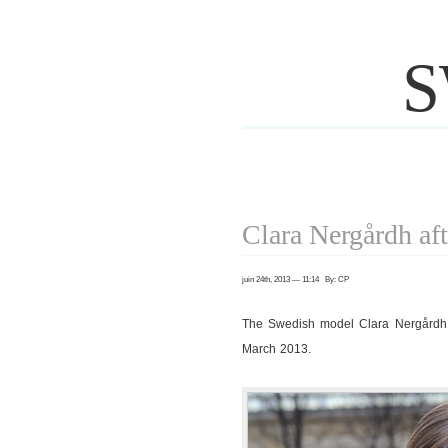
S
Clara Nergårdh af
juin 24th, 2013 — 11:14 By: CP
The Swedish model Clara Nergårdh 
March 2013.