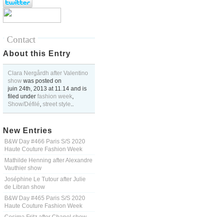
Contact
About this Entry
Clara Nergårdh after Valentino
show
was posted on
juin 24th, 2013
at
11.14
and is
filed under
fashion week
,
Show/Défilé
,
street style
..
New Entries
B&W Day #466 Paris S/S 2020
Haute Couture Fashion Week
Mathilde Henning after Alexandre
Vauthier show
Joséphine Le Tutour after Julie
de Libran show
B&W Day #465 Paris S/S 2020
Haute Couture Fashion Week