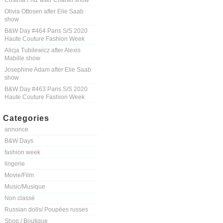
Cosima Fritz after Chanel show
Olivia Ottosen after Elie Saab
show
B&W Day #464 Paris S/S 2020
Haute Couture Fashion Week
Alicja Tubilewicz after Alexis
Mabille show
Josephine Adam after Elie Saab
show
B&W Day #463 Paris S/S 2020
Haute Couture Fashion Week
Categories
annonce
B&W Days
fashion week
lingerie
Movie/Film
Music/Musique
Non classé
Russian dolls/ Poupées russes
Shop / Boutique