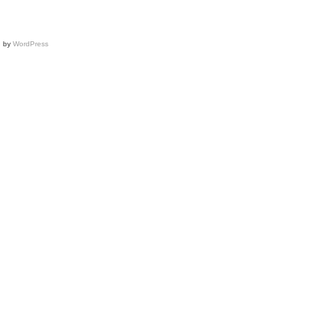
d by
WordPress