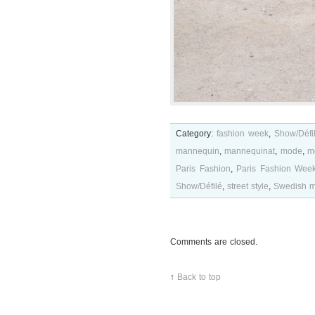
Category:
fashion week
,
Show/Défi
mannequin
,
mannequinat
,
mode
,
m
Paris Fashion
,
Paris Fashion Wee
Show/Défilé
,
street style
,
Swedish m
Comments are closed.
↑
Back to top