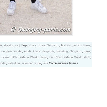
lé
,
street style
|
Tags:
Clara
,
Clara Nergardh
,
fashion
,
fashion week
,
ode paris
,
model
,
model Clara Nergårdh
,
modeling
,
Nergårdh
,
paris
,
k
,
Paris RTW Fashion Week
,
photo
,
rtw
,
RTW Fashion Week
,
show
,
sur
odel
,
valentino
,
valentino show
,
viva
Commentaires fermés
Clara
Nergårdh
after
Valentino
show