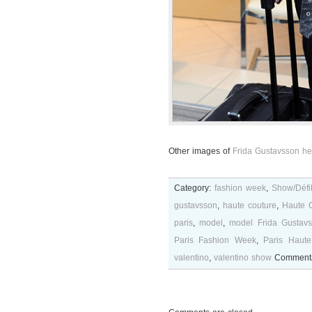
Other images of
Frida Gustavsson he
Category:
fashion week
,
Show/Défi
gustavsson
,
haute couture
,
Haute 
paris
,
model
,
model Frida Gustav
Paris Fashion Week
,
Paris Haute
valentino
,
valentino show
Commenta