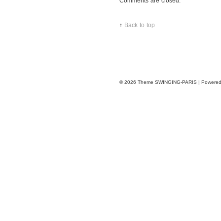
Comments are closed.
↑
Back to top
© 2026
Theme SWINGING-PARIS | Powere