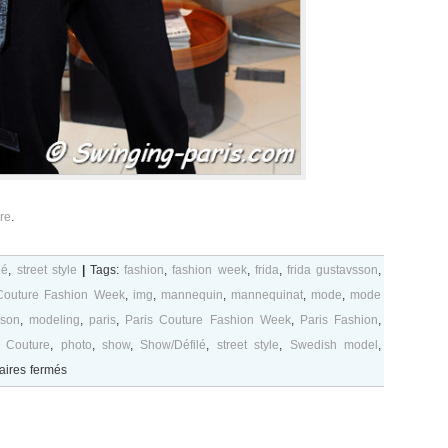
re
.
lé
,
street style
|
Tags:
fashion
,
fashion week
,
frida
,
frida gustavsson
,
Couture Fashion Week
,
img
,
mannequin
,
mannequinat
,
mode
,
mode
sson
,
modeling
,
paris
,
Paris Couture Fashion Week
,
Paris Fashion
,
 Couture
,
photo
,
show
,
Show/Défilé
,
street style
,
Swedish model
,
sur
ires fermés
Frida
Gustavsson
after