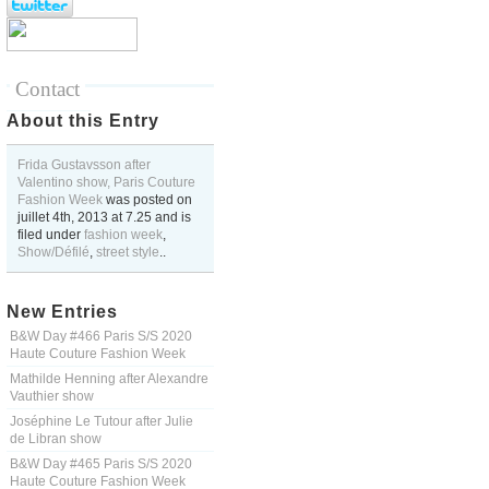
Contact
About this Entry
Frida Gustavsson after
Valentino show, Paris Couture
Fashion Week
was posted on
juillet 4th, 2013
at
7.25
and is
filed under
fashion week
,
Show/Défilé
,
street style
..
New Entries
B&W Day #466 Paris S/S 2020
Haute Couture Fashion Week
Mathilde Henning after Alexandre
Vauthier show
Joséphine Le Tutour after Julie
de Libran show
B&W Day #465 Paris S/S 2020
Haute Couture Fashion Week