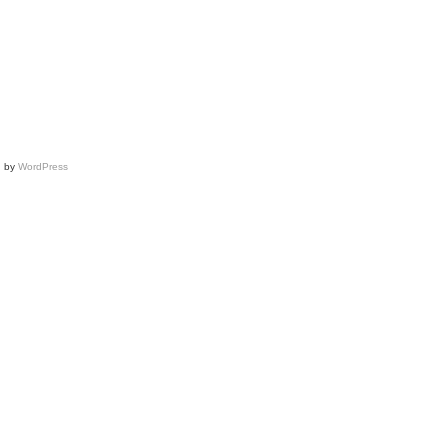
Valentino
show,
Paris
Couture
Fashion
Week
d by
WordPress