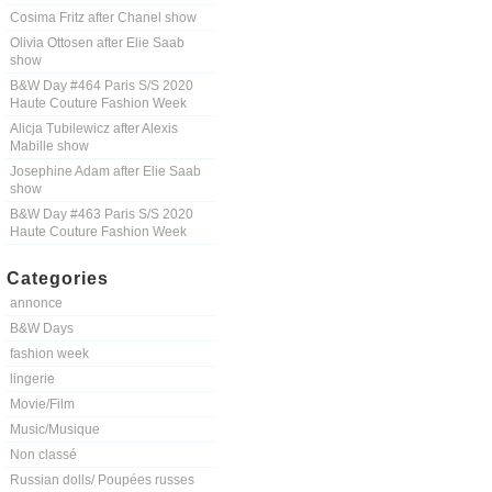
Cosima Fritz after Chanel show
Olivia Ottosen after Elie Saab
show
B&W Day #464 Paris S/S 2020
Haute Couture Fashion Week
Alicja Tubilewicz after Alexis
Mabille show
Josephine Adam after Elie Saab
show
B&W Day #463 Paris S/S 2020
Haute Couture Fashion Week
Categories
annonce
B&W Days
fashion week
lingerie
Movie/Film
Music/Musique
Non classé
Russian dolls/ Poupées russes