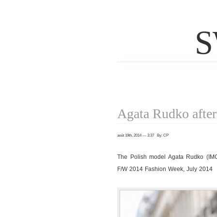
S
Agata Rudko afte
août 19th, 2014 — 3:37 By: CP
The Polish model Agata Rudko (IMG
F/W 2014 Fashion Week, July 2014