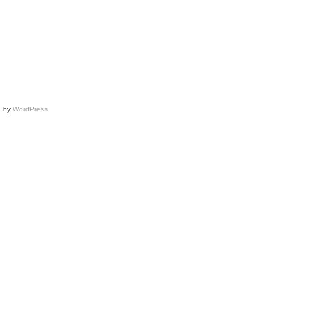
d by
WordPress