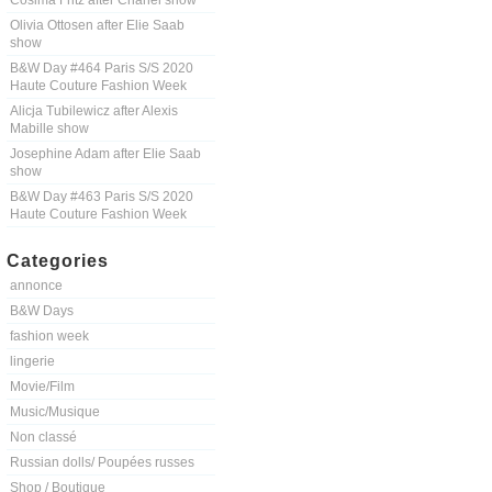
Cosima Fritz after Chanel show
Olivia Ottosen after Elie Saab
show
B&W Day #464 Paris S/S 2020
Haute Couture Fashion Week
Alicja Tubilewicz after Alexis
Mabille show
Josephine Adam after Elie Saab
show
B&W Day #463 Paris S/S 2020
Haute Couture Fashion Week
Categories
annonce
B&W Days
fashion week
lingerie
Movie/Film
Music/Musique
Non classé
Russian dolls/ Poupées russes
Shop / Boutique