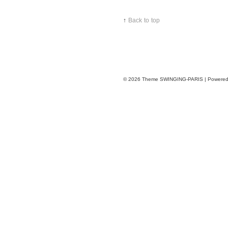
Ralph
&
↑
Back to top
Russo
show
© 2026
Theme SWINGING-PARIS | Powere