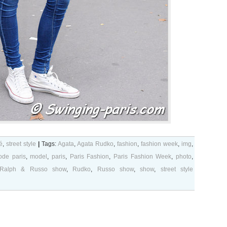
é
,
street style
|
Tags:
Agata
,
Agata Rudko
,
fashion
,
fashion week
,
img
,
de paris
,
model
,
paris
,
Paris Fashion
,
Paris Fashion Week
,
photo
,
Ralph & Russo show
,
Rudko
,
Russo show
,
show
,
street style