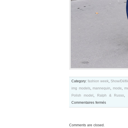
Category:
fashion week
,
Show/Défil
img models
,
mannequin
,
mode
,
mo
Polish model
,
Ralph & Russo
,
sur
Commentaires fermés
Agata
Rudko
after
Comments are closed.