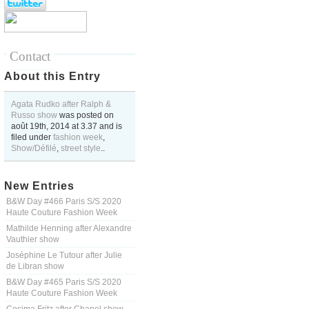
Contact
About this Entry
Agata Rudko after Ralph &
Russo show
was posted on
août 19th, 2014
at
3.37
and is
filed under
fashion week
,
Show/Défilé
,
street style
..
New Entries
B&W Day #466 Paris S/S 2020
Haute Couture Fashion Week
Mathilde Henning after Alexandre
Vauthier show
Joséphine Le Tutour after Julie
de Libran show
B&W Day #465 Paris S/S 2020
Haute Couture Fashion Week