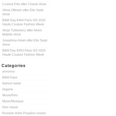
Cosima Fritz after Chanel show
Olivia Ottosen after Elie Saab
show
B&W Day #464 Paris S/S 2020
Haute Couture Fashion Week
Alicja Tubilewicz after Alexis
Mabille show
Josephine Adam after Elie Saab
show
B&W Day #463 Paris S/S 2020
Haute Couture Fashion Week
Categories
annonce
B&W Days
fashion week
lingerie
Movie/Film
Music/Musique
Non classé
Russian dolls/ Poupées russes