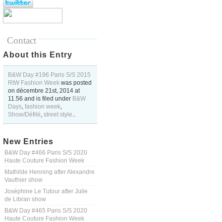
Contact
About this Entry
B&W Day #196 Paris S/S 2015
RtW Fashion Week
was posted
on
décembre 21st, 2014
at
11.56
and is filed under
B&W
Days
,
fashion week
,
Show/Défilé
,
street style
..
New Entries
B&W Day #466 Paris S/S 2020
Haute Couture Fashion Week
Mathilde Henning after Alexandre
Vauthier show
Joséphine Le Tutour after Julie
de Libran show
B&W Day #465 Paris S/S 2020
Haute Couture Fashion Week