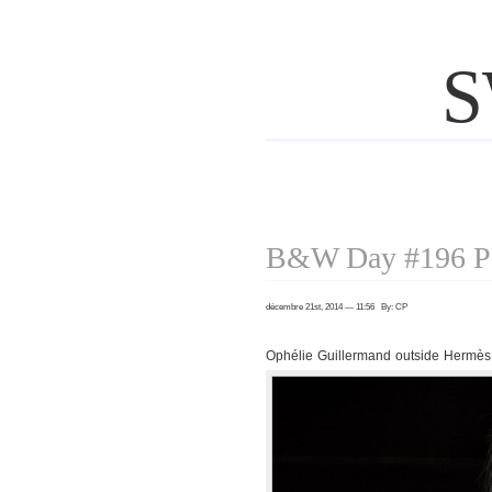
S
B&W Day #196 Pa
décembre 21st, 2014 — 11:56 By: CP
Ophélie Guillermand outside Hermè