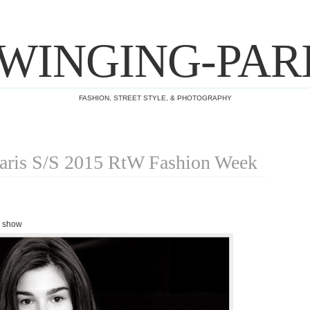
WINGING-PAR
FASHION, STREET STYLE, & PHOTOGRAPHY
ris S/S 2015 RtW Fashion Week
s show