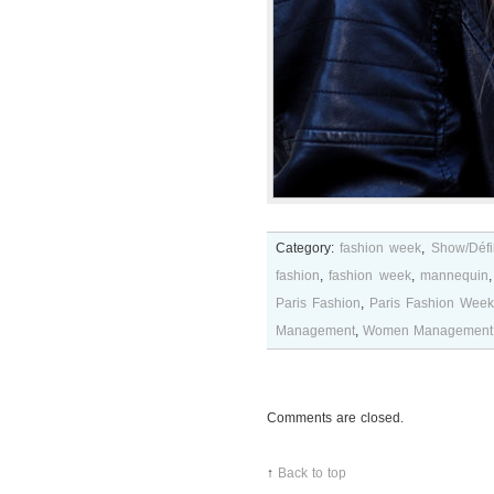
Category:
fashion week
,
Show/Défi
fashion
,
fashion week
,
mannequin
Paris Fashion
,
Paris Fashion Week
Management
,
Women Management 
Comments are closed.
↑
Back to top