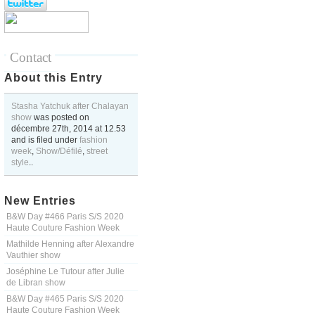
Contact
About this Entry
Stasha Yatchuk after Chalayan
show
was posted on
décembre 27th, 2014
at
12.53
and is filed under
fashion
week
,
Show/Défilé
,
street
style
..
New Entries
B&W Day #466 Paris S/S 2020
Haute Couture Fashion Week
Mathilde Henning after Alexandre
Vauthier show
Joséphine Le Tutour after Julie
de Libran show
B&W Day #465 Paris S/S 2020
Haute Couture Fashion Week