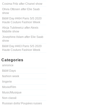
Cosima Fritz after Chanel show
Olivia Ottosen after Elie Saab
show
B&W Day #464 Paris S/S 2020
Haute Couture Fashion Week
Alicja Tubilewicz after Alexis
Mabille show
Josephine Adam after Elie Saab
show
B&W Day #463 Paris S/S 2020
Haute Couture Fashion Week
Categories
annonce
B&W Days
fashion week
lingerie
Movie/Film
Music/Musique
Non classé
Russian dolls/ Poupées russes