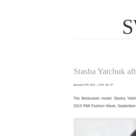
S
Stasha Yatchuk af
décembre 27th, 2014 — 12:53 By: CP
The Belarusian model Stasha Yatc
2015 RtW Fashion Week, September