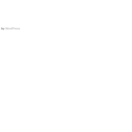
d by
WordPress