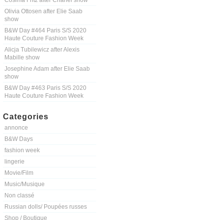
Cosima Fritz after Chanel show
Olivia Ottosen after Elie Saab
show
B&W Day #464 Paris S/S 2020
Haute Couture Fashion Week
Alicja Tubilewicz after Alexis
Mabille show
Josephine Adam after Elie Saab
show
B&W Day #463 Paris S/S 2020
Haute Couture Fashion Week
Categories
annonce
B&W Days
fashion week
lingerie
Movie/Film
Music/Musique
Non classé
Russian dolls/ Poupées russes
Shop / Boutique