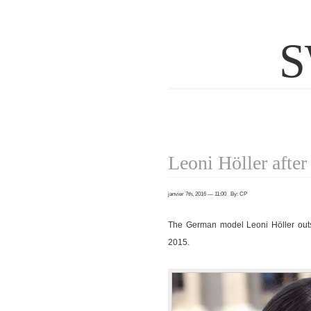
S
Leoni Höller afte
janvier 7th, 2016 — 11:00 By: CP
The German model Leoni Höller out
2015.