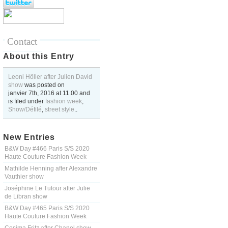
Contact
About this Entry
Leoni Höller after Julien David
show
was posted on
janvier 7th, 2016
at
11.00
and
is filed under
fashion week
,
Show/Défilé
,
street style
..
New Entries
B&W Day #466 Paris S/S 2020
Haute Couture Fashion Week
Mathilde Henning after Alexandre
Vauthier show
Joséphine Le Tutour after Julie
de Libran show
B&W Day #465 Paris S/S 2020
Haute Couture Fashion Week