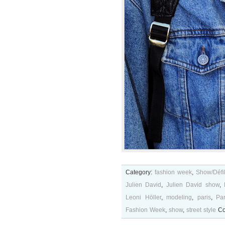
Category:
fashion week
,
Show/Défi
Julien David
,
Julien David show
,
Leoni Höller
,
modeling
,
paris
,
Pa
Fashion Week
,
show
,
street style
Co