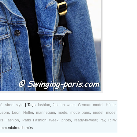
lé
,
street style
|
Tags:
fashion
,
fashion week
,
German model
,
Höller
,
Leoni
,
Leoni Höller
,
mannequin
,
mode
,
mode paris
,
model
,
model
ris Fashion
,
Paris Fashion Week
,
photo
,
ready-to-wear
,
rtw
,
RTW
sur
mmentaires fermés
Leoni