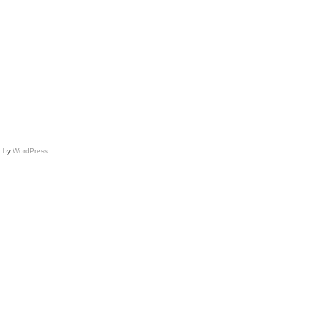
Höller
after
Julien
David
show
d by
WordPress