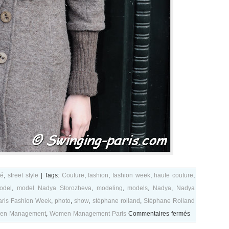
lé
,
street style
|
Tags:
Couture
,
fashion
,
fashion week
,
haute couture
,
odel
,
model Nadya Storozheva
,
modeling
,
models
,
Nadya
,
Nadya
aris Fashion Week
,
photo
,
show
,
stéphane rolland
,
Stéphane Rolland
sur
en Management
,
Women Management Paris
Commentaires fermés
Nadya