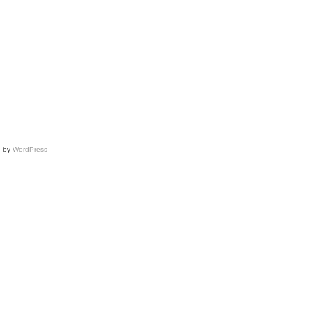
Storozheva
after
Stéphane
Rolland
show
d by
WordPress