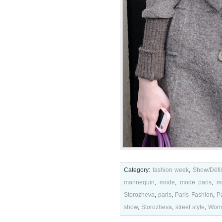
Category:
fashion week
,
Show/Défi
mannequin
,
mode
,
mode paris
,
m
Storozheva
,
paris
,
Paris Fashion
,
P
show
,
Storozheva
,
street style
,
Wom