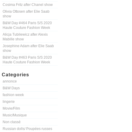
Cosima Fritz after Chanel show
Olivia Ottosen after Elie Saab
show
B&W Day #464 Paris S/S 2020
Haute Couture Fashion Week
Alicja Tubilewicz after Alexis
Mabille show
Josephine Adam after Elie Saab
show
B&W Day #463 Paris S/S 2020
Haute Couture Fashion Week
Categories
annonce
B&W Days
fashion week
lingerie
Movie/Film
Music/Musique
Non classé
Russian dolls/ Poupées russes