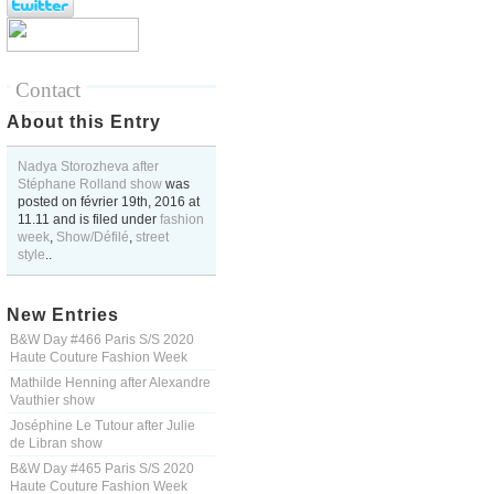
Contact
About this Entry
Nadya Storozheva after
Stéphane Rolland show
was
posted on
février 19th, 2016
at
11.11
and is filed under
fashion
week
,
Show/Défilé
,
street
style
..
New Entries
B&W Day #466 Paris S/S 2020
Haute Couture Fashion Week
Mathilde Henning after Alexandre
Vauthier show
Joséphine Le Tutour after Julie
de Libran show
B&W Day #465 Paris S/S 2020
Haute Couture Fashion Week