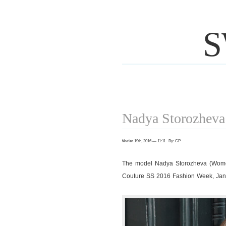
S
Nadya Storozheva 
février 19th, 2016 — 11:11 By: CP
The model Nadya Storozheva (Wome
Couture SS 2016 Fashion Week, Jan