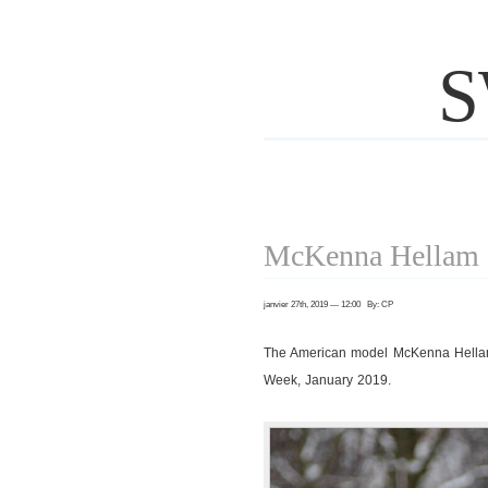
S
McKenna Hellam a
janvier 27th, 2019 — 12:00 By: CP
The American model McKenna Hellam
Week, January 2019.