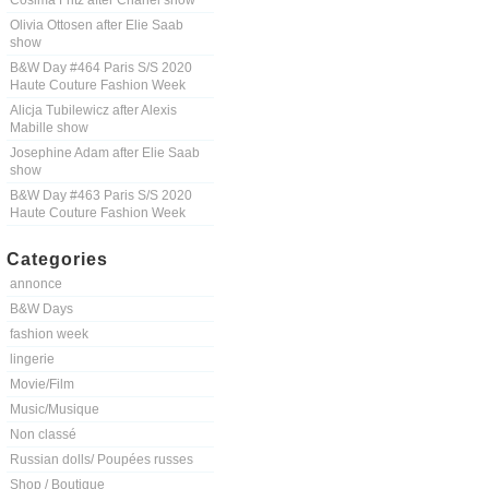
Cosima Fritz after Chanel show
Olivia Ottosen after Elie Saab
show
B&W Day #464 Paris S/S 2020
Haute Couture Fashion Week
Alicja Tubilewicz after Alexis
Mabille show
Josephine Adam after Elie Saab
show
B&W Day #463 Paris S/S 2020
Haute Couture Fashion Week
Categories
annonce
B&W Days
fashion week
lingerie
Movie/Film
Music/Musique
Non classé
Russian dolls/ Poupées russes
Shop / Boutique