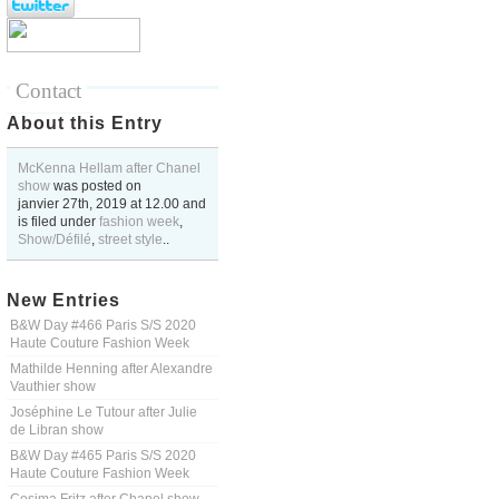
Contact
About this Entry
McKenna Hellam after Chanel
show
was posted on
janvier 27th, 2019
at
12.00
and
is filed under
fashion week
,
Show/Défilé
,
street style
..
New Entries
B&W Day #466 Paris S/S 2020
Haute Couture Fashion Week
Mathilde Henning after Alexandre
Vauthier show
Joséphine Le Tutour after Julie
de Libran show
B&W Day #465 Paris S/S 2020
Haute Couture Fashion Week