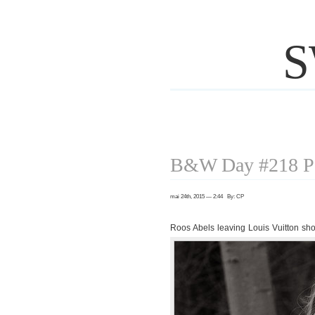
S
B&W Day #218 Pa
mai 24th, 2015 — 2:44 By: CP
Roos Abels leaving Louis Vuitton sh