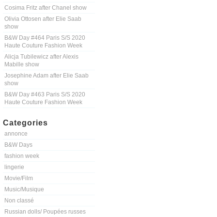
Cosima Fritz after Chanel show
Olivia Ottosen after Elie Saab
show
B&W Day #464 Paris S/S 2020
Haute Couture Fashion Week
Alicja Tubilewicz after Alexis
Mabille show
Josephine Adam after Elie Saab
show
B&W Day #463 Paris S/S 2020
Haute Couture Fashion Week
Categories
annonce
B&W Days
fashion week
lingerie
Movie/Film
Music/Musique
Non classé
Russian dolls/ Poupées russes