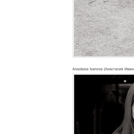
Anastasia Ivanova (Анастасия Ивано