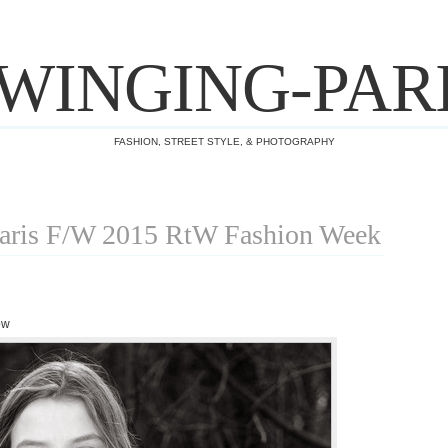
WINGING-PAR
FASHION, STREET STYLE, & PHOTOGRAPHY
ris F/W 2015 RtW Fashion Week
ow