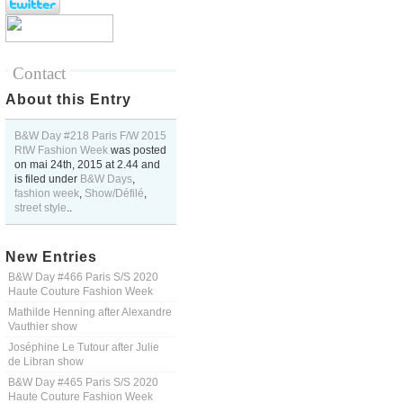
Contact
About this Entry
B&W Day #218 Paris F/W 2015
RtW Fashion Week
was posted
on
mai 24th, 2015
at
2.44
and
is filed under
B&W Days
,
fashion week
,
Show/Défilé
,
street style
..
New Entries
B&W Day #466 Paris S/S 2020
Haute Couture Fashion Week
Mathilde Henning after Alexandre
Vauthier show
Joséphine Le Tutour after Julie
de Libran show
B&W Day #465 Paris S/S 2020
Haute Couture Fashion Week