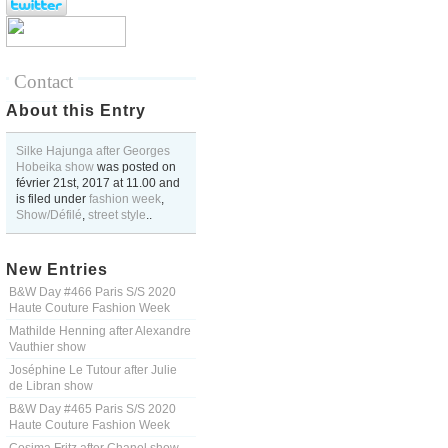
Contact
About this Entry
Silke Hajunga after Georges
Hobeika show
was posted on
février 21st, 2017
at
11.00
and
is filed under
fashion week
,
Show/Défilé
,
street style
..
New Entries
B&W Day #466 Paris S/S 2020
Haute Couture Fashion Week
Mathilde Henning after Alexandre
Vauthier show
Joséphine Le Tutour after Julie
de Libran show
B&W Day #465 Paris S/S 2020
Haute Couture Fashion Week