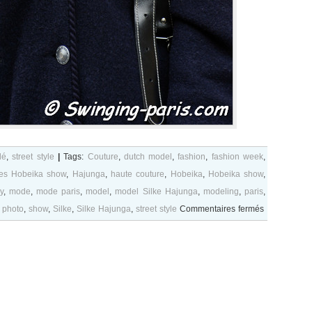
lé
,
street style
|
Tags:
Couture
,
dutch model
,
fashion
,
fashion week
,
es Hobeika show
,
Hajunga
,
haute couture
,
Hobeika
,
Hobeika show
,
y
,
mode
,
mode paris
,
model
,
model Silke Hajunga
,
modeling
,
paris
,
sur
,
photo
,
show
,
Silke
,
Silke Hajunga
,
street style
Commentaires fermés
Silke
Hajunga
after
Georges
Hobeika