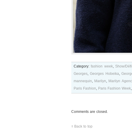
Category:
fashion week
,
Show/Défi
Georges
,
Georges Hobeika
,
Georg
mannequin
,
Marilyn
,
Marilyn Agenc
Paris Fashion
,
Paris Fashion Week
Comments are closed.
↑
Back to top