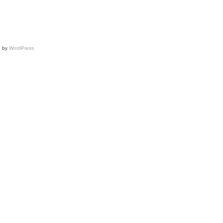
show
d by
WordPress