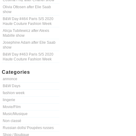
Cosima Fritz after Chanel show
Olivia Ottosen after Elie Saab
show
B&W Day #464 Paris S/S 2020
Haute Couture Fashion Week
Alicja Tubilewicz after Alexis
Mabille show
Josephine Adam after Elie Saab
show
B&W Day #463 Paris S/S 2020
Haute Couture Fashion Week
Categories
annonce
B&W Days
fashion week
lingerie
Movie/Film
Music/Musique
Non classé
Russian dolls/ Poupées russes
Shop / Boutique